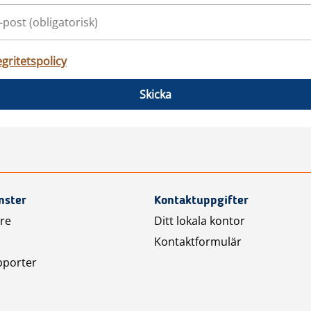
egritetspolicy
Skicka
nster
Kontaktuppgifter
are
Ditt lokala kontor
Kontaktformulär
pporter