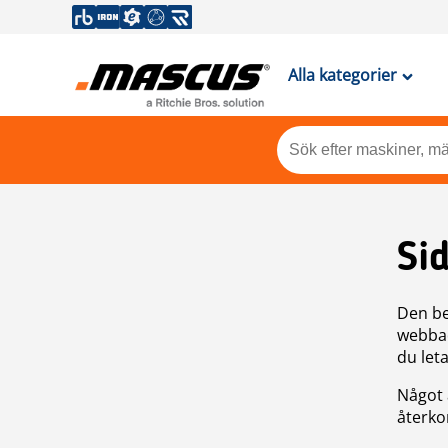
Alla kategorier
Si
Den be
webbad
du leta
Något 
återkom