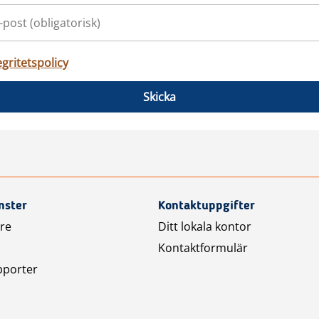
egritetspolicy
Skicka
nster
Kontaktuppgifter
are
Ditt lokala kontor
Kontaktformulär
pporter