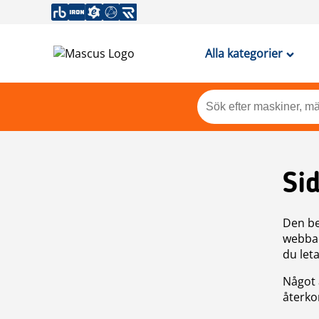
Alla kategorier
Si
Den be
webbad
du leta
Något 
återkom