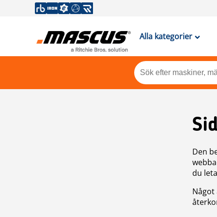
Alla kategorier
Si
Den be
webbad
du leta
Något 
återkom