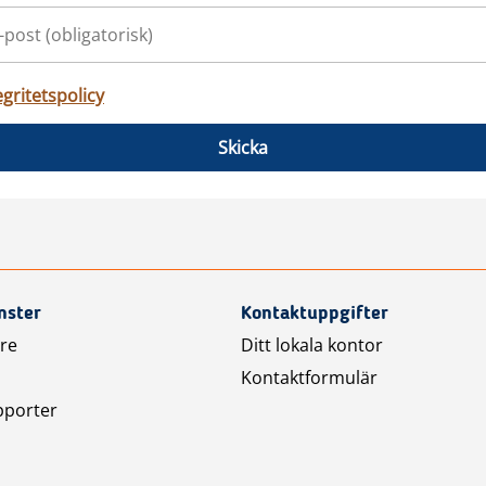
egritetspolicy
Skicka
nster
Kontaktuppgifter
are
Ditt lokala kontor
Kontaktformulär
pporter