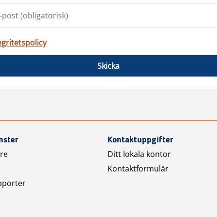
egritetspolicy
Skicka
nster
Kontaktuppgifter
are
Ditt lokala kontor
Kontaktformulär
pporter