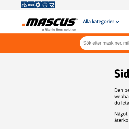
Alla kategorier
Si
Den be
webbad
du leta
Något 
återkom