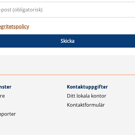
egritetspolicy
Skicka
nster
Kontaktuppgifter
are
Ditt lokala kontor
Kontaktformulär
pporter