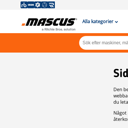
Alla kategorier
Si
Den be
webbad
du leta
Något 
återkom