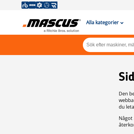
Alla kategorier
Si
Den be
webbad
du leta
Något 
återkom