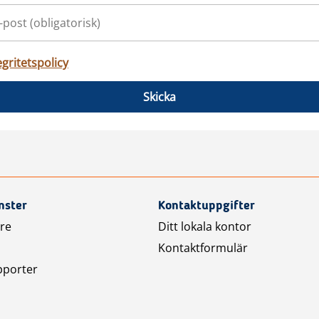
egritetspolicy
Skicka
nster
Kontaktuppgifter
are
Ditt lokala kontor
Kontaktformulär
pporter