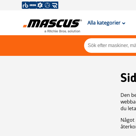
Alla kategorier
Si
Den be
webbad
du leta
Något 
återkom