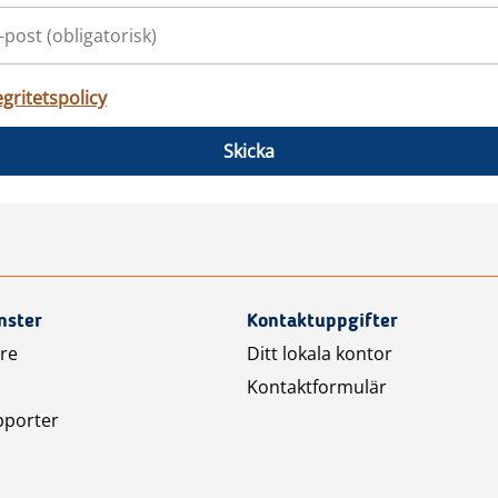
egritetspolicy
Skicka
nster
Kontaktuppgifter
are
Ditt lokala kontor
Kontaktformulär
pporter