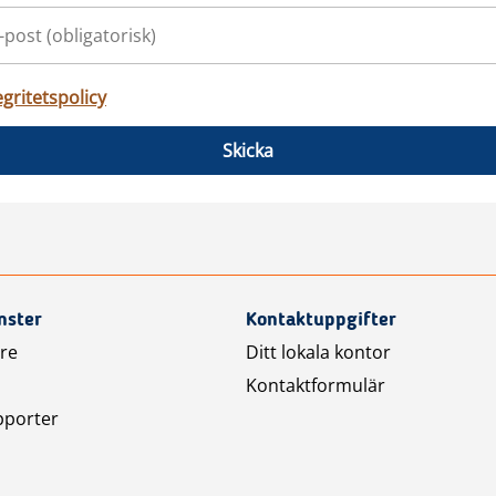
egritetspolicy
Skicka
nster
Kontaktuppgifter
are
Ditt lokala kontor
Kontaktformulär
pporter