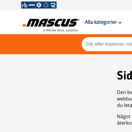
Alla kategorier
Si
Den be
webbad
du leta
Något 
återkom