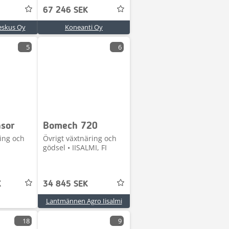
67 246 SEK
eskus Oy
Koneanti Oy
5
6
nsor
Bomech 720
ing och
Övrigt växtnäring och
gödsel • IISALMI, FI
K
34 845 SEK
Lantmännen Agro Iisalmi
18
9