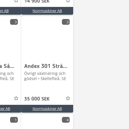
14 900 SEK
en AB
Norrmaskiner AB
3
3
Tume Trima Såmaskin 2,5
Andex 301 Strängläggare
ing och
Övrigt växtnäring och
fteå, SE
gödsel • Skellefteå, SE
35 000 SEK
ner AB
Norrmaskiner AB
1
4