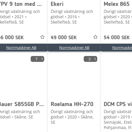
YPV 9 ton med Stora BM
Ekeri
Melex 865
vrigt växtnäring och
Övrigt växtnäring och
Övrigt växtnär
ödsel • 2021 •
gödsel • 2016 •
gödsel • 2020 
kellefteå, SE
Skellefteå, SE
Skellefteå, SE
56 000 SEK
49 000 SEK
54 000 SEK
Norrmaskiner AB
Norrmaskiner AB
Norrmaski
7
1
3
1
Bauer S855GB PNP Separator
Roelama HH-270
vrigt växtnäring och
Övrigt växtnäring och
Övrigt växtnär
ödsel • Skåne, SE
gödsel • 2020 • Skåne,
gödsel • 2019 
SE
Seinäjoki, Etel
Pohjanmaa, FI