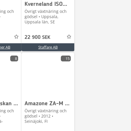
Kverneland ISOMatch Tellus Go+
ing och
Övrigt växtnäring och
•
gödsel • Uppsala,
Uppsala län, SE
22 900 SEK
ner AB
Staffare AB
8
15
DCM CPS viskan alusta
Amazone ZA-M 1501
ing och
Övrigt växtnäring och
•
gödsel • 2012 •
ä-
Seinäjoki, FI