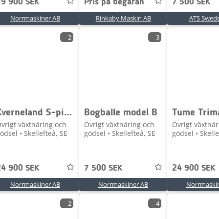
19 900 SEK
Pris på begäran
7 500 SEK
Norrmaskiner AB
Rinkaby Maskin AB
ATS Swed
2
3
Kverneland S-pinneharv med 6-7 meter
Bogballe model B
vrigt växtnäring och
Övrigt växtnäring och
Övrigt växtnär
ödsel • Skellefteå, SE
gödsel • Skellefteå, SE
gödsel • Skelle
24 900 SEK
7 500 SEK
24 900 SEK
Norrmaskiner AB
Norrmaskiner AB
Norrmaski
2
4