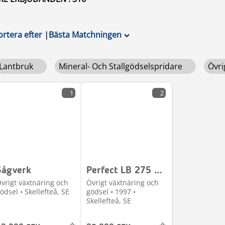
ortera efter
|
Bästa Matchningen
Lantbruk
Mineral- Och Stallgödselspridare
Övri
1
2
Sågverk
Perfect LB 275 med K-axel
vrigt växtnäring och
Övrigt växtnäring och
ödsel • Skellefteå, SE
gödsel • 1997 •
Skellefteå, SE