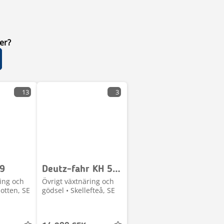
er?
13
3
 9
Deutz-fahr KH 500
ing och
Övrigt växtnäring och
otten, SE
gödsel • Skellefteå, SE