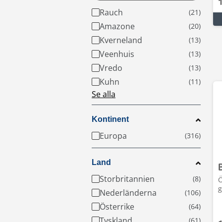
Rauch
Amazone
Kverneland
Veenhuis
Vredo
Kuhn
Se alla
Kontinent
Europa
Land
Storbritannien
Ö
g
Nederländerna
Österrike
Tyskland