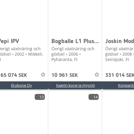
Vepi IPV
Bogballe L1 Plus lannoitteenlevitin
vrigt växtnäring och
Övrigt växtnäring och
Övrigt växtnär
ödsel • 2002 • Mikkeli,
gödsel • 2006 •
gödsel • 2008 
I
Pyhäranta, FI
Seinäjoki, FI
165 074 SEK
10 961 SEK
331 014 SE
Etukone Oy
Kaerin kone ja myynti
Koneant
13
14