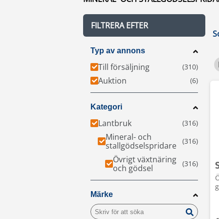
FILTRERA EFTER
S
Typ av annons
Till försäljning
Auktion
Kategori
Lantbruk
Mineral- och
stallgödselspridare
Övrigt växtnäring
och gödsel
Ö
g
Märke