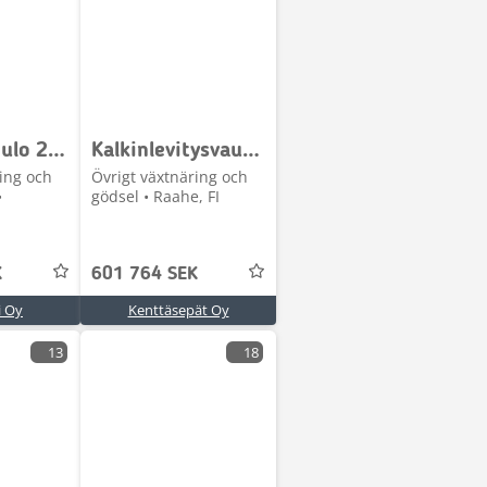
Joskin Modulo 2 - 16000
Kalkinlevitysvaunu
ing och
Övrigt växtnäring och
•
gödsel • Raahe, FI
K
601 764 SEK
i Oy
Kenttäsepät Oy
13
18