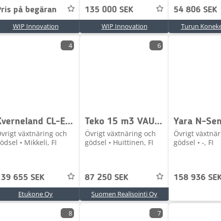
Pris på begäran
135 000 SEK
54 806 SEK
WIP Innovation
WIP Innovation
Turun Konek
4
6
Kverneland CL-EW 1100
Teko 15 m3 VAUNU ISOILLA RENKAILLA
Yara N-Se
vrigt växtnäring och
Övrigt växtnäring och
Övrigt växtnär
ödsel • Mikkeli, FI
gödsel • Huittinen, FI
gödsel • -, FI
139 655 SEK
87 250 SEK
158 936 SE
Etukone Oy
Suomen Realisointi Oy
8
7