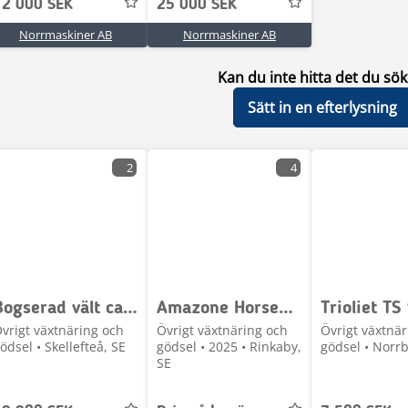
12 000 SEK
25 000 SEK
Norrmaskiner AB
Norrmaskiner AB
Kan du inte hitta det du sök
Sätt in en efterlysning
2
4
Bogserad vält ca 6 meter
Amazone Horsehopper 2100 Super
Trioliet TS
vrigt växtnäring och
Övrigt växtnäring och
Övrigt växtnär
ödsel • Skellefteå, SE
gödsel • 2025 • Rinkaby,
gödsel • Norrb
SE