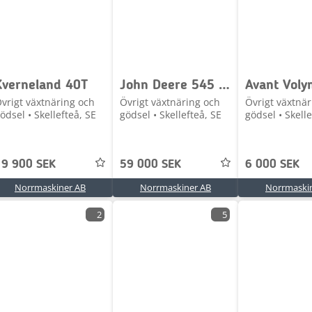
Kverneland 40T
John Deere 545 rundbalspress
Avant Vol
vrigt växtnäring och
Övrigt växtnäring och
Övrigt växtnär
ödsel • Skellefteå, SE
gödsel • Skellefteå, SE
gödsel • Skelle
19 900 SEK
59 000 SEK
6 000 SEK
Norrmaskiner AB
Norrmaskiner AB
Norrmaski
2
5