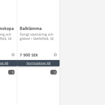
ymskopa
Balklämma
ing och
Övrigt växtnäring och
fteå, SE
gödsel • Skellefteå, SE
7 900 SEK
ner AB
Norrmaskiner AB
3
2