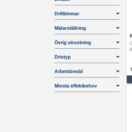
Drifttimmar
Mätarställning
Övrig utrustning
Ö
g
Drivtyp
Arbetsbredd
Minsta effektbehov