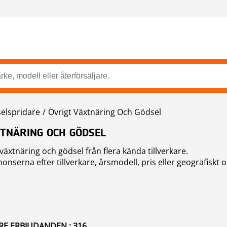
selspridare
Övrigt Växtnäring Och Gödsel
XTNÄRING OCH GÖDSEL
växtnäring och gödsel från flera kända tillverkare.
nonserna efter tillverkare, årsmodell, pris eller geografiskt
RE ERBJUDANDEN : 316