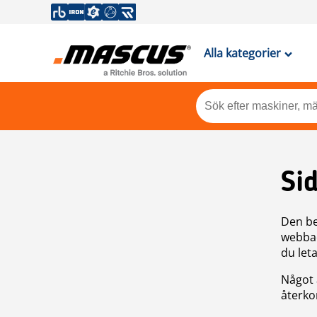
Alla kategorier
Si
Den be
webbad
du leta
Något 
återkom