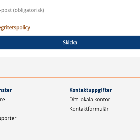
egritetspolicy
Skicka
nster
Kontaktuppgifter
are
Ditt lokala kontor
Kontaktformulär
pporter