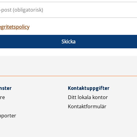
egritetspolicy
Skicka
nster
Kontaktuppgifter
are
Ditt lokala kontor
Kontaktformulär
pporter