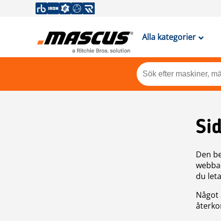
Alla kategorier
Si
Den be
webbad
du leta
Något 
återkom