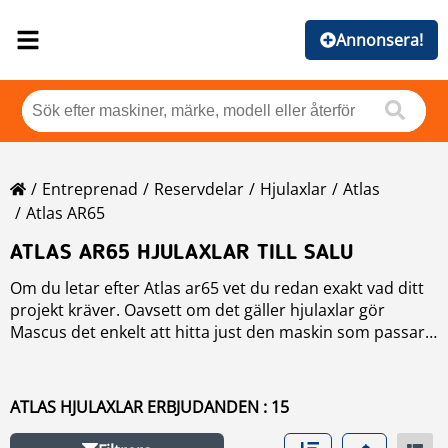
Annonsera!
Entreprenad
Reservdelar
Hjulaxlar
Atlas
Atlas AR65
ATLAS AR65 HJULAXLAR TILL SALU
Om du letar efter Atlas ar65 vet du redan exakt vad ditt
projekt kräver. Oavsett om det gäller hjulaxlar gör
Mascus det enkelt att hitta just den maskin som passar
behoven på din arbetsplats. Vi erbjuder en specialiserad
Med Mascus kan du jämföra specifikationer och priser,
marknadsplats där entreprenörer, återförsäljare och
vilket säkerställer att du kan fatta ett välgrundat beslut.
maskinparksägare listar sina nya och begagnade Atlas
Oavsett om du köper lokalt i eller överväger
ATLAS HJULAXLAR ERBJUDANDEN : 15
ar65 till försäljning.
importerade alternativ erbjuder vår Mascus-plattform
tillförlitliga hjulaxlar med transparent information som