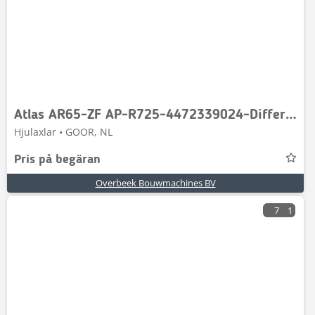
Atlas AR65-ZF AP-R725-4472339024-Differential parts
Hjulaxlar • GOOR, NL
Pris på begäran
Overbeek Bouwmachines BV
7
1