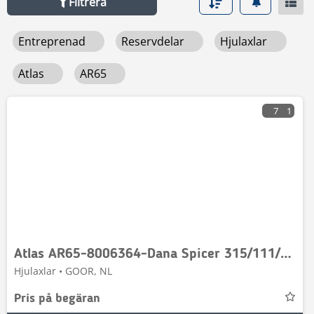
Filtrera
förenklar ditt köp. Hitta, jämför och köp din nästa Atlas
ar65 med självförtroende på Mascus.
Entreprenad
Reservdelar
Hjulaxlar
Atlas
AR65
7
1
Atlas AR65-8006364-Dana Spicer 315/111/50-Axle/Achse/As
Hjulaxlar • GOOR, NL
Pris på begäran