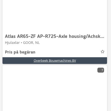
Atlas AR65-ZF AP-R725-Axle housing/Achskörper/Astrechter
Hjulaxlar • GOOR, NL
Pris på begäran
Overbeek Bouwmachines BV
7