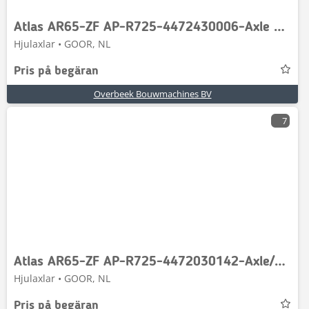
Atlas AR65-ZF AP-R725-4472430006-Axle housing/Astrechter
Hjulaxlar • GOOR, NL
Pris på begäran
Overbeek Bouwmachines BV
7
Atlas AR65-ZF AP-R725-4472030142-Axle/Achse/As
Hjulaxlar • GOOR, NL
Pris på begäran