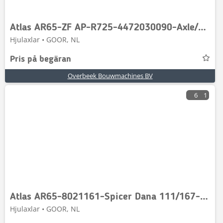
Atlas AR65-ZF AP-R725-4472030090-Axle/Achse/As
Hjulaxlar • GOOR, NL
Pris på begäran
Overbeek Bouwmachines BV
6
1
Atlas AR65-8021161-Spicer Dana 111/167-001-Axle/Achse/As
Hjulaxlar • GOOR, NL