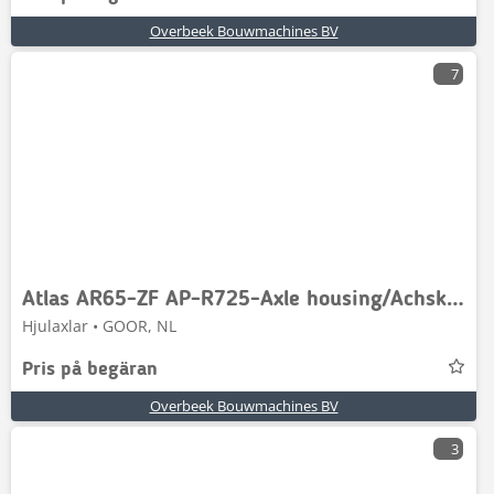
Overbeek Bouwmachines BV
7
Atlas AR65-ZF AP-R725-Axle housing/Achskörper/Astrechter
Hjulaxlar • GOOR, NL
Pris på begäran
Overbeek Bouwmachines BV
3