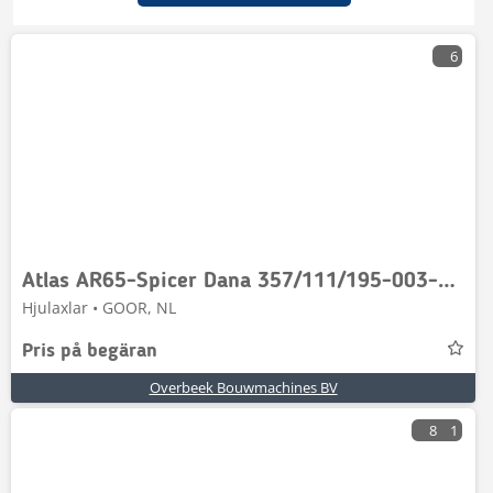
6
Atlas AR65-Spicer Dana 357/111/195-003-Axle housing
Hjulaxlar • GOOR, NL
Pris på begäran
Overbeek Bouwmachines BV
8
1