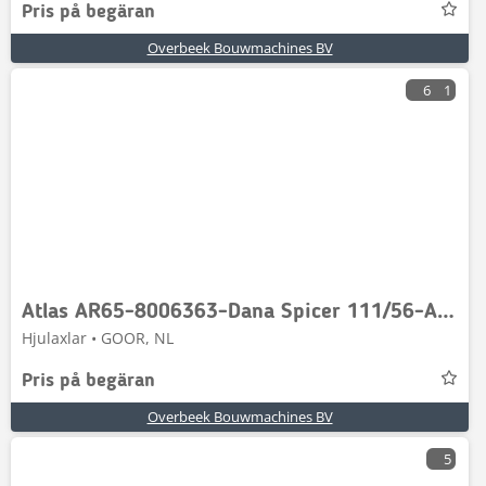
Pris på begäran
Overbeek Bouwmachines BV
6
1
Atlas AR65-8006363-Dana Spicer 111/56-Axle/Achse/As
Hjulaxlar • GOOR, NL
Pris på begäran
Overbeek Bouwmachines BV
5