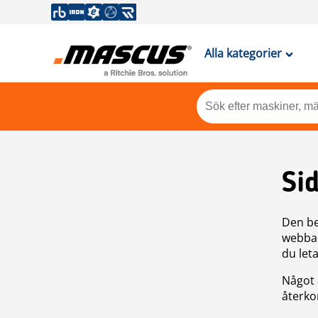
Alla kategorier
Si
Den be
webbad
du leta
Något 
återkom