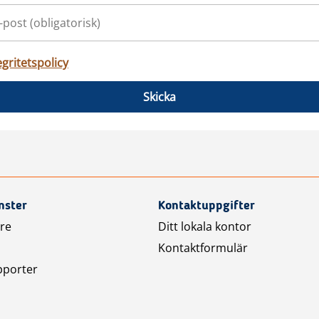
egritetspolicy
Skicka
nster
Kontaktuppgifter
are
Ditt lokala kontor
Kontaktformulär
pporter