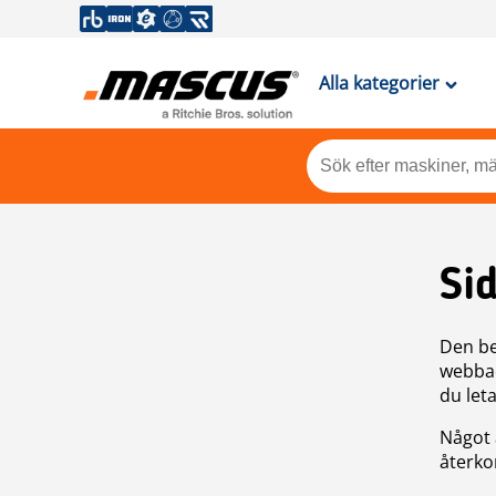
Alla kategorier
Si
Den be
webbad
du leta
Något 
återkom