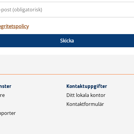
egritetspolicy
Skicka
nster
Kontaktuppgifter
are
Ditt lokala kontor
Kontaktformulär
pporter