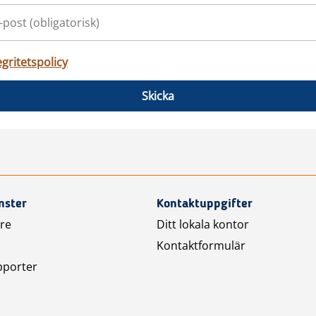
egritetspolicy
Skicka
nster
Kontaktuppgifter
are
Ditt lokala kontor
Kontaktformulär
pporter