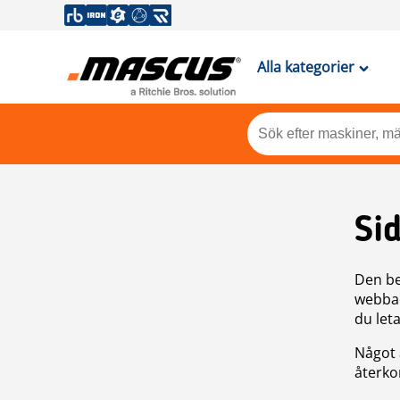
Alla kategorier
Si
Den be
webbad
du leta
Något 
återkom