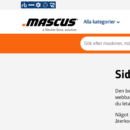
Alla kategorier
Si
Den be
webbad
du leta
Något 
återkom