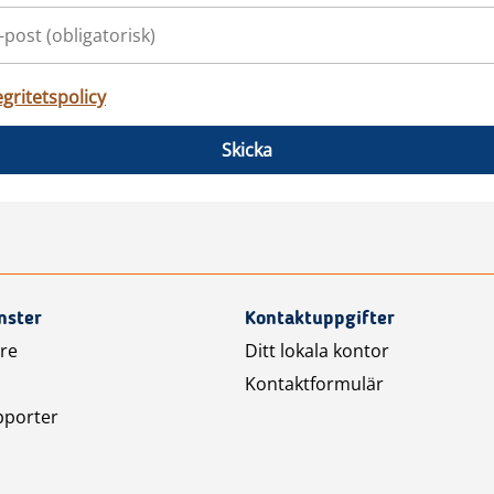
egritetspolicy
Skicka
nster
Kontaktuppgifter
are
Ditt lokala kontor
Kontaktformulär
pporter