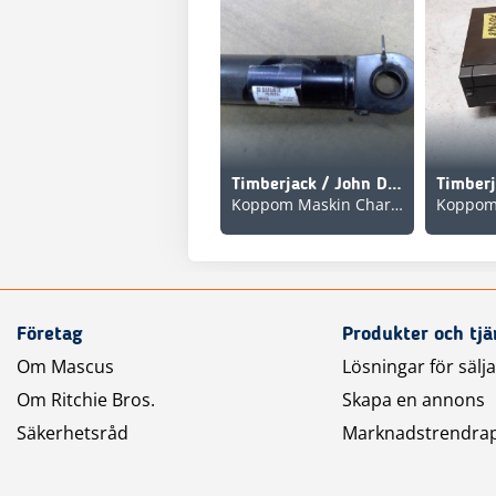
Timberjack / John Deere F015291 Grindcylinder 1210, 1210B
Koppom Maskin Charlottenberg
Företag
Produkter och tjä
Om Mascus
Lösningar för sälj
Om Ritchie Bros.
Skapa en annons
Säkerhetsråd
Marknadstrendra