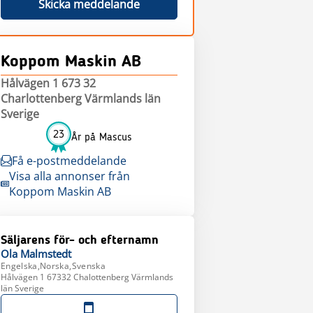
Skicka meddelande
Koppom Maskin AB
Hålvägen 1 673 32
Charlottenberg Värmlands län
Sverige
23
År på Mascus
Få e-postmeddelande
Visa alla annonser från
Koppom Maskin AB
Säljarens för- och efternamn
Ola
Malmstedt
Engelska,Norska,Svenska
Hålvägen 1 67332 Chalottenberg Värmlands
län Sverige