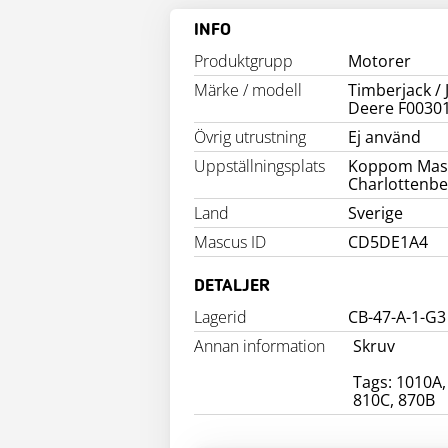
INFO
Produktgrupp
Motorer
Märke / modell
Timberjack /
Deere F0030
Övrig utrustning
Ej använd
Uppställningsplats
Koppom Mas
Charlottenbe
Land
Sverige
Mascus ID
CD5DE1A4
DETALJER
Lagerid
CB-47-A-1-G3
Annan information
Skruv
Tags: 1010A,
810C, 870B