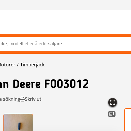
otorer
Timberjack
hn Deere F003012
a sökning
Skriv ut
1