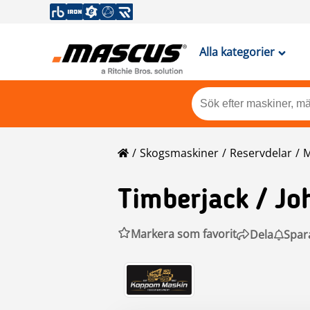
Alla kategorier
Skogsmaskiner
Reservdelar
M
Timberjack
/ Jo
Markera som favorit
Dela
Spar