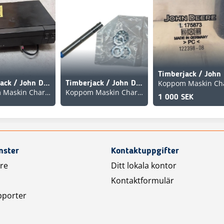
Timberjack / John Deere F012968 EPU 40 Skrivare 870B, 1270
Timberjack / John Deere F074336, Givare. 1510E , 1910E
Koppom Maskin Charlottenberg
Koppom Maskin Charlottenberg
1 000 SEK
nster
Kontaktuppgifter
are
Ditt lokala kontor
Kontaktformulär
pporter