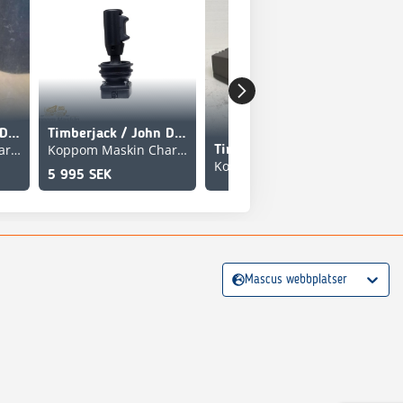
Timberjack / John Deere L175873
Timberjack / John Deere F685020
Koppom Maskin Charlottenberg
Koppom Maskin Charlottenberg
Timberjack / John Deere Ersätter: F056542
Koppom Maskin Charlottenberg
5 995 SEK
Mascus webbplatser