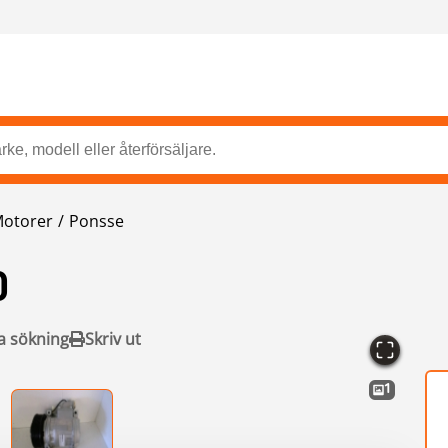
otorer
Ponsse
0
a sökning
Skriv ut
1