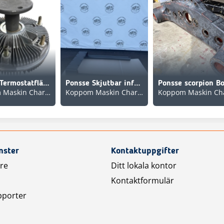
Ponsse Termostatfläkt Ponsse. Mercedesmotor
Ponsse Skjutbar infästning banke Ersätter P17896 & P57143
Koppom Maskin Charlottenberg
Koppom Maskin Charlottenberg
nster
Kontaktuppgifter
are
Ditt lokala kontor
Kontaktformulär
pporter