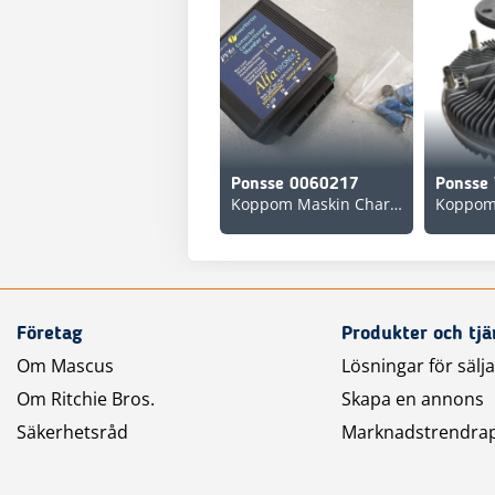
Ponsse 0060217
Koppom Maskin Charlottenberg
Företag
Produkter och tjä
Om Mascus
Lösningar för sälj
Om Ritchie Bros.
Skapa en annons
Säkerhetsråd
Marknadstrendra