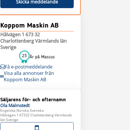
Skicka meddelande
Koppom Maskin AB
Hålvägen 1 673 32
Charlottenberg Värmlands län
Sverige
23
År på Mascus
Få e-postmeddelande
Visa alla annonser från
Koppom Maskin AB
Säljarens för- och efternamn
Ola
Malmstedt
Engelska,Norska,Svenska
Hålvägen 1 67332 Chalottenberg Värmlands
län Sverige