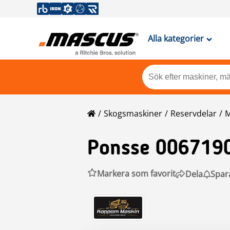
Alla kategorier
Skogsmaskiner
Reservdelar
M
Ponsse
006719
Markera som favorit
Dela
Spar