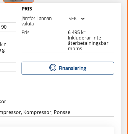
PRIS
Jämför i annan
SEK
valuta
190
Pris
6 495 kr
Inkluderar inte
återbetalningsbar
kin
moms
rg
Finansiering
sor
ompressor, Kompressor, Ponsse