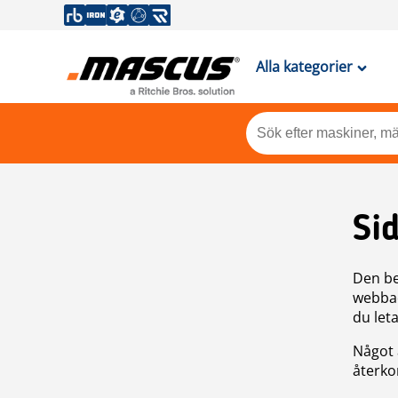
Alla kategorier
Si
Den be
webbad
du leta
Något 
återkom