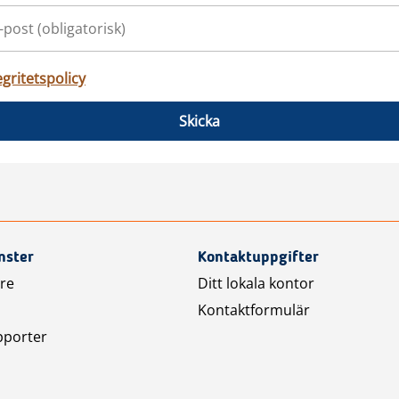
egritetspolicy
Skicka
nster
Kontaktuppgifter
are
Ditt lokala kontor
Kontaktformulär
pporter