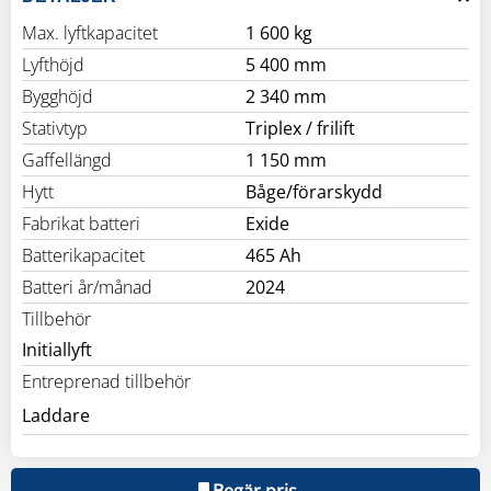
Max. lyftkapacitet
1 600 kg
Lyfthöjd
5 400 mm
Bygghöjd
2 340 mm
Stativtyp
Triplex / frilift
Gaffellängd
1 150 mm
Hytt
Båge/förarskydd
Fabrikat batteri
Exide
Batterikapacitet
465 Ah
Batteri år/månad
2024
Tillbehör
Initiallyft
Entreprenad tillbehör
Laddare
Begär pris