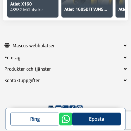
Atlet X160
43582 Mölnlycke
Atlet 160SDTFVJN540. Ståstaplare
Mascus webbplatser
Företag
Produkter och tjänster
Kontaktuppgifter
©
2026
Mascus
Allmänna villkor
Integritetspolicy
Ring
Eposta
Sajtkarta