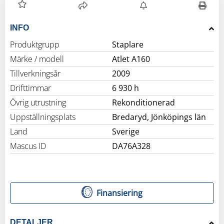
INFO
Produktgrupp
Staplare
Märke / modell
Atlet A160
Tillverkningsår
2009
Drifttimmar
6 930 h
Övrig utrustning
Rekonditionerad
Uppställningsplats
Bredaryd, Jönköpings län
Land
Sverige
Mascus ID
DA76A328
Finansiering
DETALJER