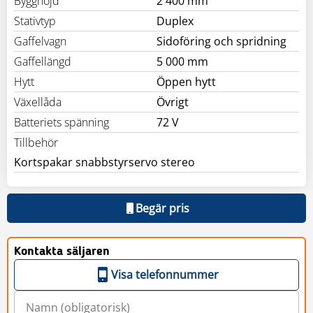
Bygghöjd
2 400 mm
Stativtyp
Duplex
Gaffelvagn
Sidoföring och spridning
Gaffellängd
5 000 mm
Hytt
Öppen hytt
Växellåda
Övrigt
Batteriets spänning
72 V
Tillbehör
Kortspakar snabbstyrservo stereo
Begär pris
Kontakta säljaren
Visa telefonnummer