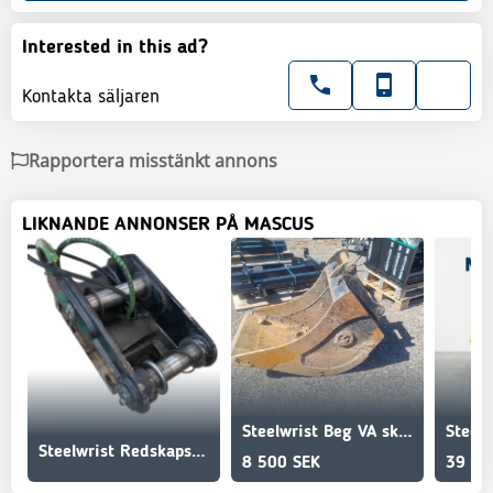
Interested in this ad?
Kontakta säljaren
Rapportera misstänkt annons
LIKNANDE ANNONSER PÅ MASCUS
Steelwrist Beg VA skopa S50
Steel
Steelwrist Redskapsfäste till Volvo ECR88
8 500 SEK
39 00