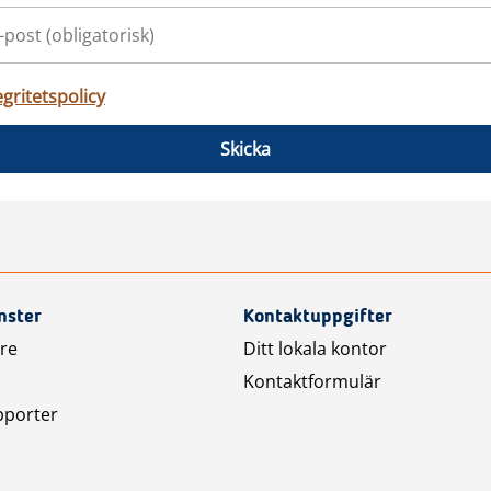
egritetspolicy
Skicka
nster
Kontaktuppgifter
are
Ditt lokala kontor
Kontaktformulär
pporter