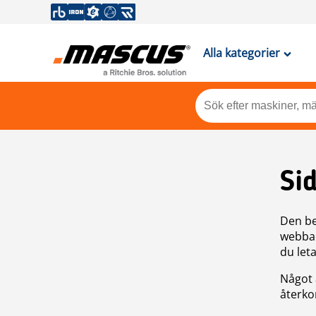
Alla kategorier
Si
Den be
webbad
du leta
Något 
återkom