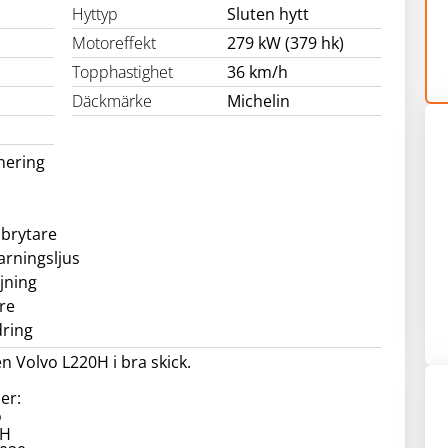
Hyttyp
Sluten hytt
Motoreffekt
279 kW (379 hk)
Topphastighet
36 km/h
Däckmärke
Michelin
nering
brytare
arningsljus
jning
re
dring
en Volvo L220H i bra skick.
er:
o
0H