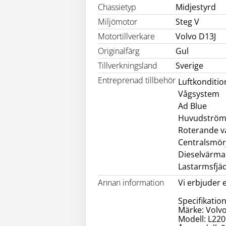
Chassietyp
Midjestyrd
Miljömotor
Steg V
Motortillverkare
Volvo D13J
Originalfärg
Gul
Tillverkningsland
Sverige
Entreprenad tillbehör
Luftkonditio
Vågsystem
Ad Blue
Huvudström
Roterande v
Centralsmör
Dieselvärma
Lastarmsfjä
Annan information
Vi erbjuder 
Specifikation
Märke: Volv
Modell: L22