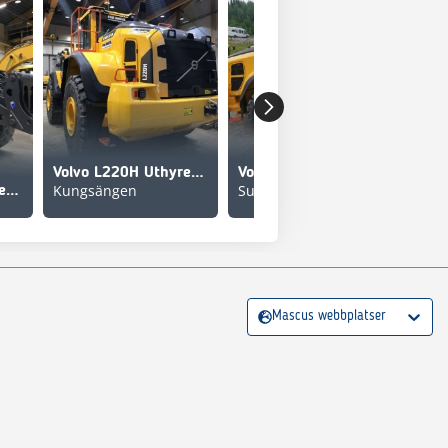
Volvo L220H Uthyres/For Rental
Volvo L220H, UTHYRES
Kungsängen
Sundsvall
Volvo L220H Uthyres/For Rental
Mascus webbplatser