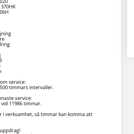
2020
: 370HK
106H
jning
re
dring
g
d
e
m
m service:
00 timmars intervaller.
naste service:
, vid 11986 timmar.
r i verksamhet, så timmar kan komma att
uppdrag!