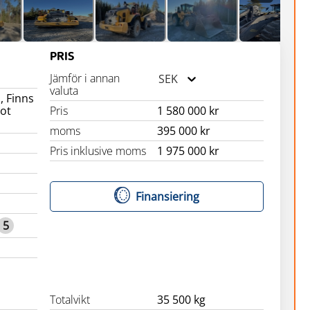
PRIS
Jämför i annan
SEK
valuta
, Finns
ot
Pris
1 580 000 kr
moms
395 000 kr
Pris inklusive moms
1 975 000 kr
Finansiering
5
Totalvikt
35 500 kg