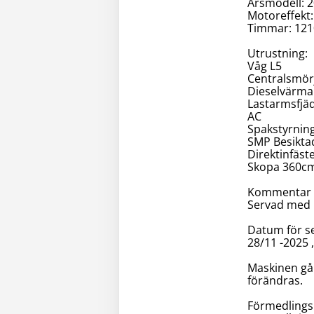
Årsmodell: 
Motoreffekt
Timmar: 12
Utrustning:
Våg L5
Centralsmör
Dieselvärma
Lastarmsfjä
AC
Spakstyrnin
SMP Besikta
Direktinfäst
Skopa 360c
Kommentar o
Servad med 5
Datum för se
28/11 -2025 
Maskinen gå
förändras.
Förmedlings