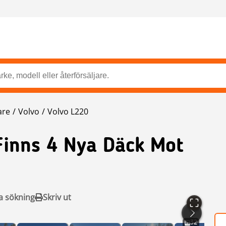
are
Volvo
Volvo L220
Finns 4 Nya Däck Mot
a sökning
Skriv ut
32