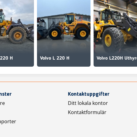
 220 H
Volvo L 220 H
nster
Kontaktuppgifter
are
Ditt lokala kontor
Kontaktformulär
pporter