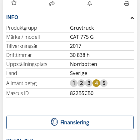
INFO
Produktgrupp
Gruvtruck
Märke / modell
CAT 775 G
Tillverkningsår
2017
Drifttimmar
30 838 h
Uppställningsplats
Norrbotten
Land
Sverige
Allmänt betyg
1
2
3
4
5
Mascus ID
822B5CB0
Finansiering