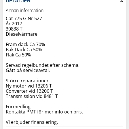
DETALJER
Annan information
Cat 775 G Nr 527
År 2017
30838 T
Dieselvärmare
Fram däck Ca 70%
Bak Däck Ca 50%
Flak Ca 50%
Servad regelbundet efter schema.
Gått på serviceavtal.
Större reparationer.
Ny motor vid 13206 T
Converter vid 13206 T
Transmission vid 8481 T
Förmedling.
Kontakta PMT för mer info och pris.
Vi erbjuder finansiering.