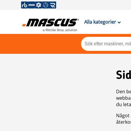
Alla kategorier
Si
Den be
webbad
du leta
Något 
återkom