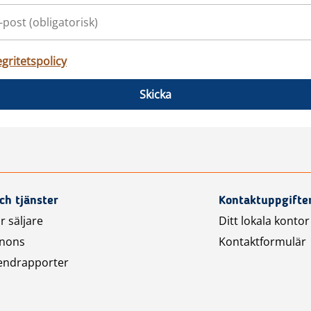
egritetspolicy
Skicka
ch tjänster
Kontaktuppgifte
r säljare
Ditt lokala kontor
nnons
Kontaktformulär
endrapporter