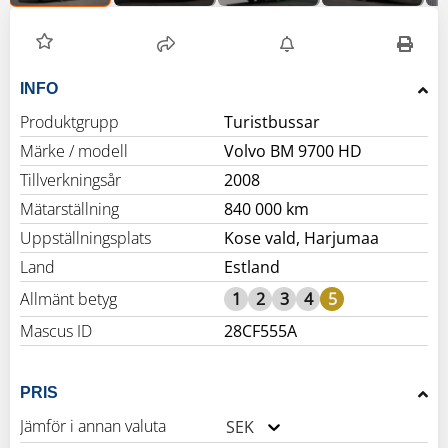
INFO
Produktgrupp
Turistbussar
Märke / modell
Volvo BM 9700 HD
Tillverkningsår
2008
Mätarställning
840 000 km
Uppställningsplats
Kose vald, Harjumaa
Land
Estland
Allmänt betyg
1
2
3
4
5
Mascus ID
28CF555A
PRIS
Jämför i annan valuta
SEK