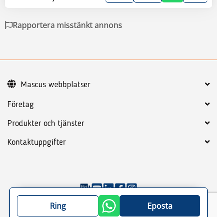
Rapportera misstänkt annons
Mascus webbplatser
Företag
Produkter och tjänster
Kontaktuppgifter
©
2026
Mascus
Allmänna villkor
Integritetspolicy
Ring
Eposta
Sajtkarta