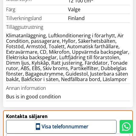
12 100 cm
Färg
Valge
Tillverkningsland
Finland
Tilläggsutrustning
Klimatanläggning, Luftkonditionering i förarhytt, Air
Condition, passagerare, Hyllor, Säkerhetsbälten,
Fotstöd, Armstöd, Toalett, Automatisk farthållare,
Extravärmare, CD, Mikrofon, Uppvärmda backspeglar,
Elektriska backspeglar, Luftfjädring till förarstolen,
Dimm ljus, Kylskåp, Ratt justering, Färddator, Tonade
rutor, ABS, EBS, Skiv broms, Partikelfilter, Dubbelglas
fönster, Bagageutrymme, Guidestol, Justerbara säten
bakåt, Bakfickor i säten, Nedfällbara bord, Läslampor
Annan information
Bus is in good condition
Kontakta säljaren
Visa telefonnummer