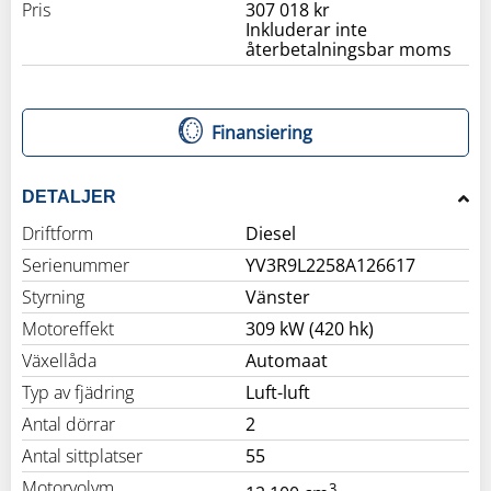
Pris
307 018 kr
Inkluderar inte
återbetalningsbar moms
Finansiering
DETALJER
Driftform
Diesel
Serienummer
YV3R9L2258A126617
Styrning
Vänster
Motoreffekt
309 kW (420 hk)
Växellåda
Automaat
Typ av fjädring
Luft-luft
Antal dörrar
2
Antal sittplatser
55
Motorvolym
3