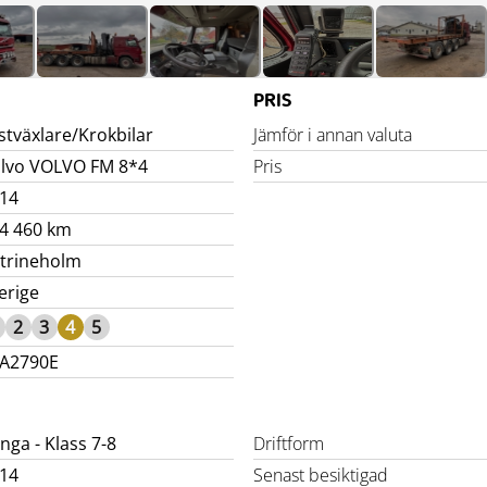
PRIS
stväxlare/Krokbilar
Jämför i annan valuta
lvo VOLVO FM 8*4
Pris
14
4 460 km
trineholm
erige
2
3
4
5
A2790E
nga - Klass 7-8
Driftform
14
Senast besiktigad