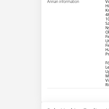
Annan information
V
H
K
4
1
S
N
OB
F
U
F
Ha
P
F
L
U
Ma
Vi
R