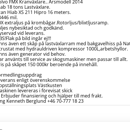
olvo FMX Kranväxlare.. Årsmodell 2014
iab 18 tons Lastväxlare.
ran Hiab XS 211 Hipro 16 meters.
8446 mil.
0X extraljus på krombågar.Rotorljus/blixtljusramp.
äljes nybesiktad och godkänd.
yservad vid leverans.
S!Flak på bild ingår ej!!!
inns även ett skåp på lastväxlarram med bakgavelhiss på Na
trustat med hydrauldriven kompressor 1000L,arbetshyllor.
inns även generator vid behov.
r använts till service av skogsmaskiner men passar till allt.
ris på skåpet 150 000kr beroende på innehåll.
örmedlingsuppdrag
everans enligt överenskommelse
ppställningsplats Västkusten
skinen levereras i förevisat skick
 Erbjuder finansiering och hjälper till med frakt.
ing Kenneth Berglund +46 70-777 18 23