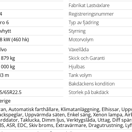
Fabrikat Lastväxlare
4
Registreringsnummer
ro 6
Typ av fjädring
vhytt
Styrning
8 kW (460 hk)
Motorvolym
lvo
Växellåda
 879 kg
Skick och Garanti
 000 kg
Hjulbas
33 m
Tank volym
Bakdäckens kondition
5/65R22.5
Storlek på bakdäck
erige
ran, Automatisk farthållare, Klimatanläggning, Elhissar, Up
ackspeglar, Uppvärmda säten, Enkel säng, Xenon lampa, Airba
ärddator, Taklucka, Dimm ljus, Verktygslåda, Uttag, Diff sp
BS, ASR, EDC, Skiv broms, Extravärmare, Dragutrustning, Lyf