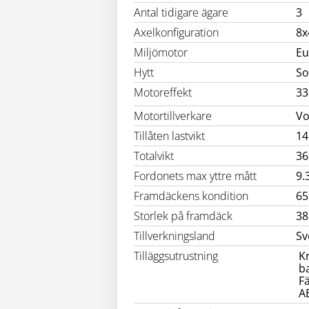
Antal tidigare ägare
3
Axelkonfiguration
8x
Miljömotor
Eu
Hytt
So
Motoreffekt
33
Motortillverkare
Vo
Tillåten lastvikt
14
Totalvikt
36
Fordonets max yttre mått
9.
Framdäckens kondition
65
Storlek på framdäck
38
Tillverkningsland
Sv
Tilläggsutrustning
K
b
F
A