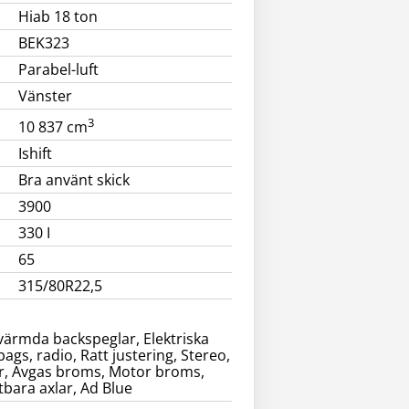
Hiab 18 ton
BEK323
Parabel-luft
Vänster
3
10 837 cm
Ishift
Bra använt skick
3900
330 I
65
315/80R22,5
pvärmda backspeglar, Elektriska
gs, radio, Ratt justering, Stereo,
ärr, Avgas broms, Motor broms,
tbara axlar, Ad Blue