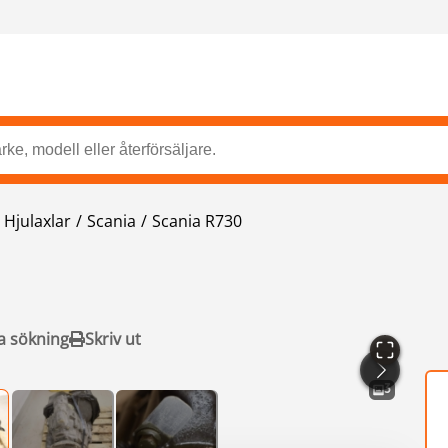
Hjulaxlar
Scania
Scania R730
a sökning
Skriv ut
3