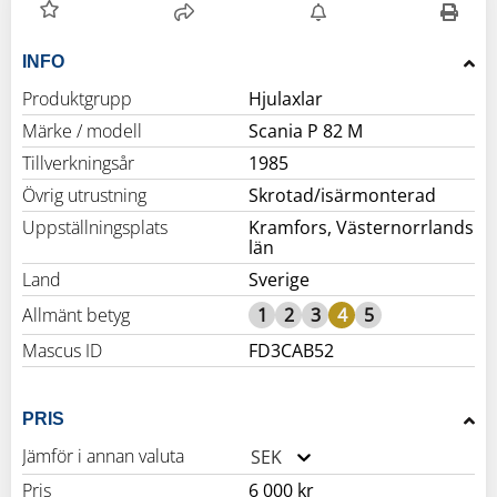
INFO
Produktgrupp
Hjulaxlar
Märke / modell
Scania P 82 M
Tillverkningsår
1985
Övrig utrustning
Skrotad/isärmonterad
Uppställningsplats
Kramfors, Västernorrlands
län
Land
Sverige
Allmänt betyg
1
2
3
4
5
Mascus ID
FD3CAB52
PRIS
Jämför i annan valuta
SEK
Pris
6 000 kr