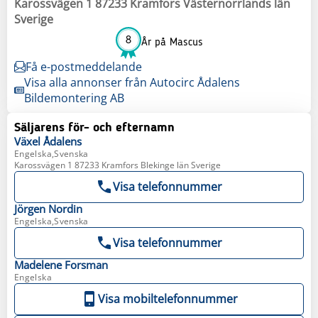
Karossvägen 1 87233 Kramfors Västernorrlands län
Sverige
8
År på Mascus
Få e-postmeddelande
Visa alla annonser från Autocirc Ådalens
Bildemontering AB
Säljarens för- och efternamn
Växel
Ådalens
Engelska,Svenska
Karossvägen 1 87233 Kramfors Blekinge län Sverige
Visa telefonnummer
Jörgen
Nordin
Engelska,Svenska
Visa telefonnummer
Madelene
Forsman
Engelska
Visa mobiltelefonnummer