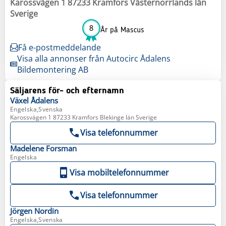
Karossvägen 1 87233 Kramfors Västernorrlands län
Sverige
8
År på Mascus
Få e-postmeddelande
Visa alla annonser från Autocirc Ådalens
Bildemontering AB
Säljarens för- och efternamn
Växel
Ådalens
Engelska,Svenska
Karossvägen 1 87233 Kramfors Blekinge län Sverige
Visa telefonnummer
Madelene
Forsman
Engelska
Visa mobiltelefonnummer
Visa telefonnummer
Jörgen
Nordin
Engelska,Svenska