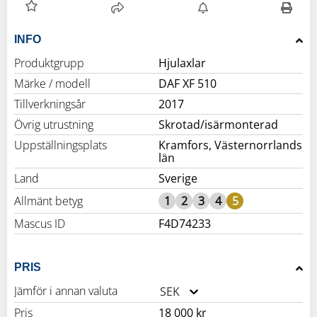
INFO
Produktgrupp
Hjulaxlar
Märke / modell
DAF XF 510
Tillverkningsår
2017
Övrig utrustning
Skrotad/isärmonterad
Uppställningsplats
Kramfors, Västernorrlands
län
Land
Sverige
Allmänt betyg
1
2
3
4
5
Mascus ID
F4D74233
PRIS
Jämför i annan valuta
SEK
Pris
18 000 kr