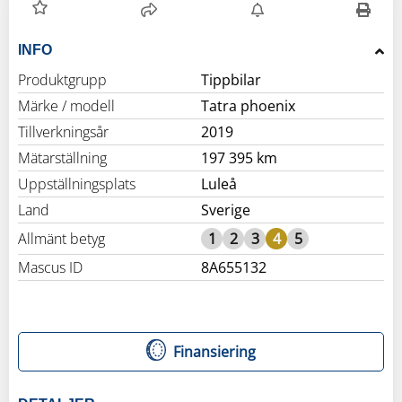
INFO
Produktgrupp
Tippbilar
Märke / modell
Tatra phoenix
Tillverkningsår
2019
Mätarställning
197 395 km
Uppställningsplats
Luleå
Land
Sverige
Allmänt betyg
1
2
3
4
5
Mascus ID
8A655132
Finansiering