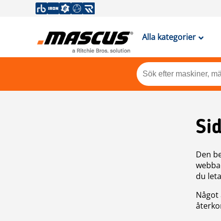
Alla kategorier
Si
Den be
webbad
du leta
Något 
återkom