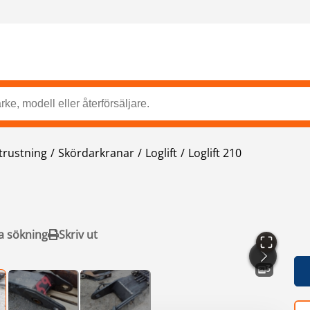
trustning
Skördarkranar
Loglift
Loglift 210
a sökning
Skriv ut
3