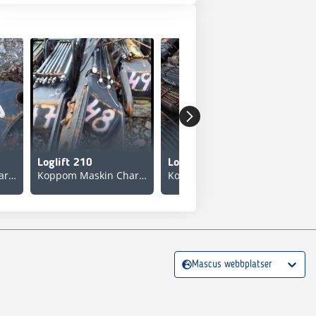
Loglift 210
Loglift 210
Log
Koppom Maskin Charlottenberg
Koppom Maskin Charlottenberg
Koppom Maskin Charlottenberg
Mascus webbplatser