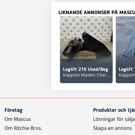
LIKNANDE ANNONSER PÅ MASC
Loglift 210 Used/Beg
Koppom Maskin Charlottenberg
Företag
Produkter och tjä
Om Mascus
Lösningar för sälj
Om Ritchie Bros.
Skapa en annons