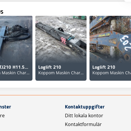
US
Loglift TJ210 H11.5 Used/Beg
Loglift 210
Loglift 210
Koppom Maskin Charlottenberg
Koppom Maskin Charlottenberg
nster
Kontaktuppgifter
are
Ditt lokala kontor
Kontaktformulär