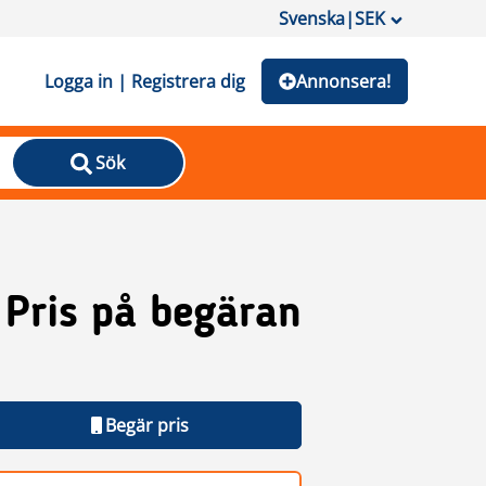
Svenska
|
SEK
Logga in | Registrera dig
Annonsera!
Sök
Pris på begäran
Begär pris