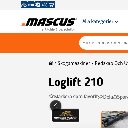
Alla kategorier
Skogsmaskiner
Redskap Och U
Loglift
210
Markera som favorit
Dela
Spar