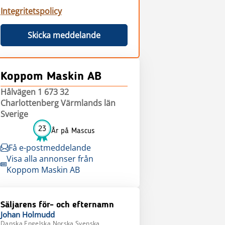
Integritetspolicy
Skicka meddelande
Koppom Maskin AB
Hålvägen 1 673 32
Charlottenberg Värmlands län
Sverige
23
År på Mascus
Få e-postmeddelande
Visa alla annonser från
Koppom Maskin AB
Säljarens för- och efternamn
Johan
Holmudd
Danska,Engelska,Norska,Svenska