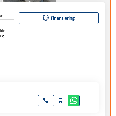
ar
Finansiering
kin
rg