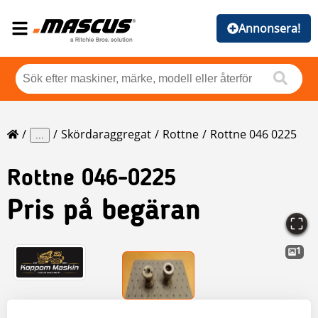
Annonsera!
Skördaraggregat
Rottne
Rottne 046 0225
...
Rottne
046-0225
Pris på begäran
1