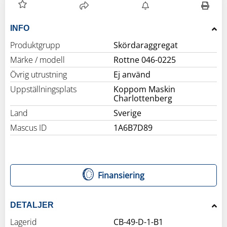
INFO
Produktgrupp
Skördaraggregat
Märke / modell
Rottne 046-0225
Övrig utrustning
Ej använd
Uppställningsplats
Koppom Maskin
Charlottenberg
Land
Sverige
Mascus ID
1A6B7D89
Finansiering
DETALJER
Lagerid
CB-49-D-1-B1