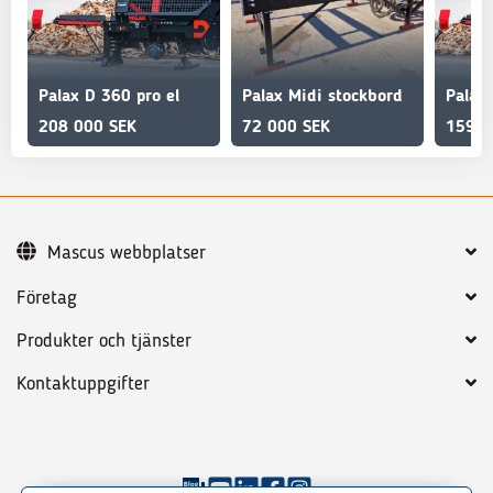
Palax D 360 pro el
Palax Midi stockbord
Palax
208 000 SEK
72 000 SEK
159 0
Mascus webbplatser
Företag
Produkter och tjänster
Kontaktuppgifter