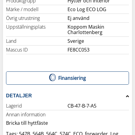
Produktgrupp
Hytter och interiör
Märke / modell
Eco Log ECO LOG
Övrig utrustning
Ej använd
Uppställningsplats
Koppom Maskin
Charlottenberg
Land
Sverige
Mascus ID
FE8CC053
Finansiering
DETALJER
Lagerid
CB-47-B-7-A5
Annan information
Bricka till hyttfäste
Tags: 547B, 564B, 564C, 574C, ECO, forwarder, Log