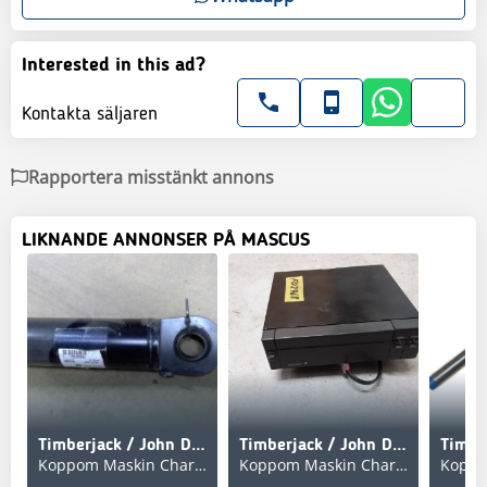
Interested in this ad?
Kontakta säljaren
Rapportera misstänkt annons
LIKNANDE ANNONSER PÅ MASCUS
Timberjack / John Deere F015291 Grindcylinder 1210, 1210B
Timberjack / John Deere F012968 EPU 40 Skrivare 870B, 1270
Koppom Maskin Charlottenberg
Koppom Maskin Charlottenberg