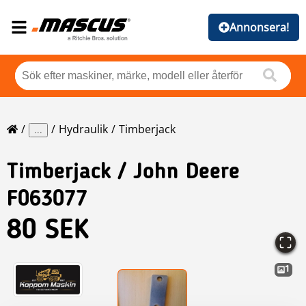
Annonsera!
Hydraulik
Timberjack
...
Timberjack
/ John Deere
F063077
80 SEK
1