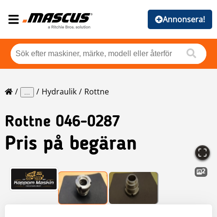
Annonsera!
Hydraulik
Rottne
...
Rottne
046-0287
Pris på begäran
2