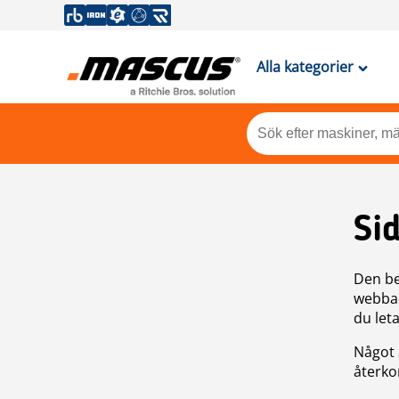
Alla kategorier
Si
Den be
webbad
du leta
Något 
återkom