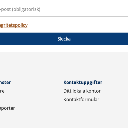
egritetspolicy
Skicka
nster
Kontaktuppgifter
are
Ditt lokala kontor
Kontaktformulär
pporter