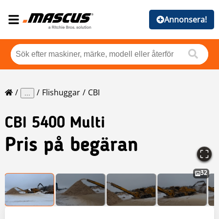
Annonsera!
Flishuggar
CBI
...
CBI
5400 Multi
Pris på begäran
32