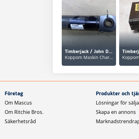
Timberjack / John Deere F015291 Grindcylinder 1210, 1210B
Koppom Maskin Charlottenberg
Företag
Produkter och tjä
Om Mascus
Lösningar för sälj
Om Ritchie Bros.
Skapa en annons
Säkerhetsråd
Marknadstrendra