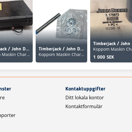
Timberjack / John Deere F012968 EPU 40 Skrivare 870B, 1270
Timberjack / John Deere F074336, Givare. 1510E , 1910E
Koppom Maskin Charlottenberg
Koppom Maskin Charlottenberg
1 000 SEK
nster
Kontaktuppgifter
are
Ditt lokala kontor
Kontaktformulär
pporter