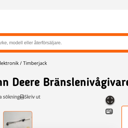
lektronik
Timberjack
hn Deere Bränslenivågivar
a sökning
Skriv ut
1