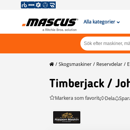
Alla kategorier
Skogsmaskiner
Reservdelar
E
Timberjack
/ Jo
Markera som favorit
Dela
Spar