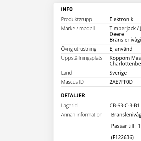
INFO
Produktgrupp
Elektronik
Märke / modell
Timberjack /
Deere
Bränslenivåg
Övrig utrustning
Ej använd
Uppställningsplats
Koppom Mas
Charlottenbe
Land
Sverige
Mascus ID
2AE7FF0D
DETALJER
Lagerid
CB-63-C-3-B1
Annan information
Bränslenivåg
Passar till :
(F122636)