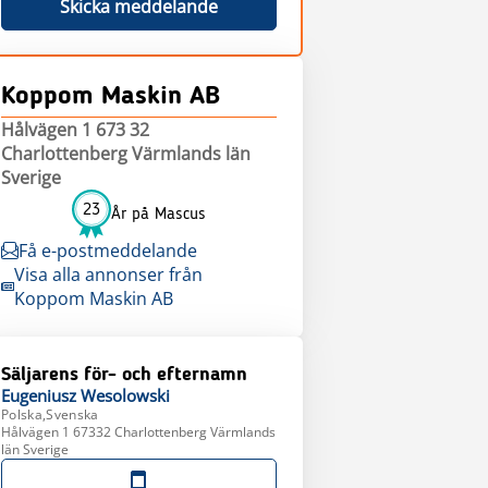
Skicka meddelande
Koppom Maskin AB
Hålvägen 1 673 32
Charlottenberg Värmlands län
Sverige
23
År på Mascus
Få e-postmeddelande
Visa alla annonser från
Koppom Maskin AB
Säljarens för- och efternamn
Eugeniusz
Wesolowski
Polska,Svenska
Hålvägen 1 67332 Charlottenberg Värmlands
län Sverige