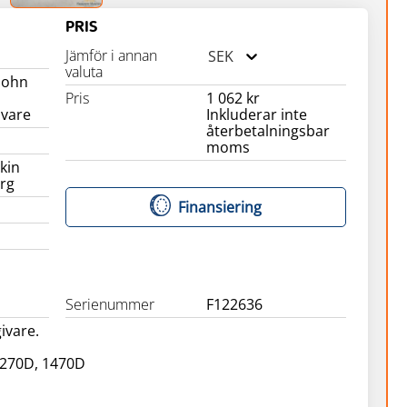
PRIS
Jämför i annan
SEK
valuta
 John
Pris
1 062 kr
ivare
Inkluderar inte
återbetalningsbar
moms
kin
rg
Finansiering
Serienummer
F122636
ivare.
 1270D, 1470D