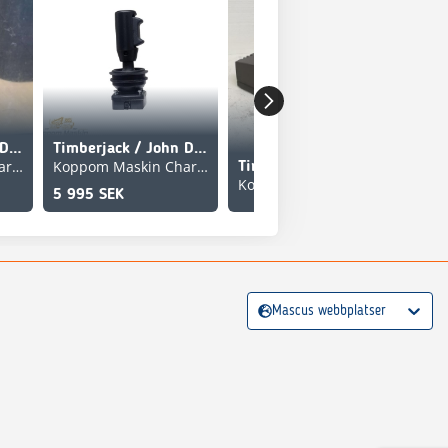
Timberjack / John Deere L175873
Timberjack / John Deere F685020
Koppom Maskin Charlottenberg
Koppom Maskin Charlottenberg
Timberjack / John Deere Ersätter: F056542
Koppom Maskin Charlottenberg
5 995 SEK
Mascus webbplatser