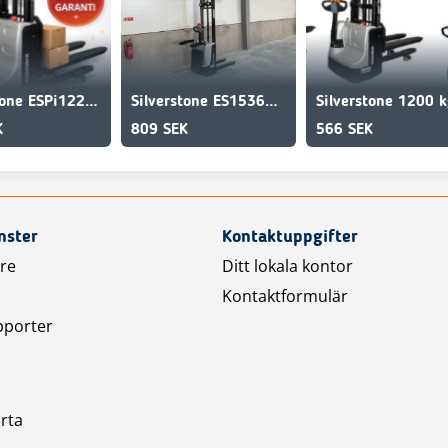
Silverstone ESPi1227 1200 kg 2700 mm HYR-KÖP
Silverstone ES1536P 1500 kg 3600 mm HYRKÖP
K
809 SEK
566 SEK
nster
Kontaktuppgifter
are
Ditt lokala kontor
Kontaktformulär
pporter
arta