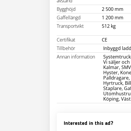
avstånd
Bygghöjd
2 500 mm
Gaffellängd
1 200 mm
Transportvikt
512 kg
Certifikat
CE
Tillbehör
Inbyggd lad
Annan information
Systemtrucka
Vi säljer och
Kalmar, SMV, 
Hyster, Kone
Palldragare,
Hyrtruck, Bil
Staplare, Ga
Utomhustruc
Köping, Väst
Interested in this ad?