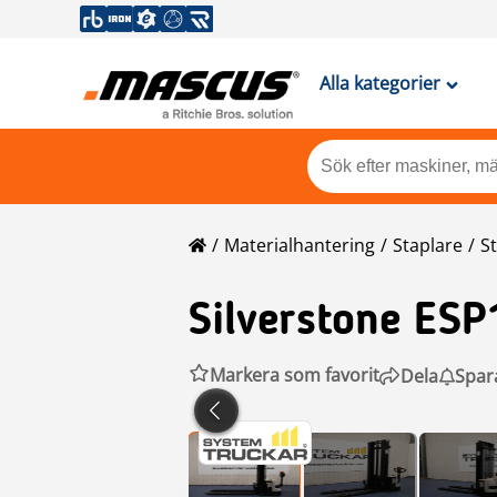
Alla kategorier
Materialhantering
Staplare
S
Silverstone
ESP
Markera som favorit
Dela
Spar