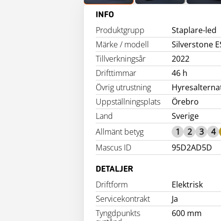
INFO
Produktgrupp
Staplare-led
Märke / modell
Silverstone 
Tillverkningsår
2022
Drifttimmar
46 h
Övrig utrustning
Hyresalterna
Uppställningsplats
Örebro
Land
Sverige
Allmänt betyg
1
2
3
4
Mascus ID
95D2AD5D
DETALJER
Driftform
Elektrisk
Servicekontrakt
Ja
Tyngdpunkts
600 mm