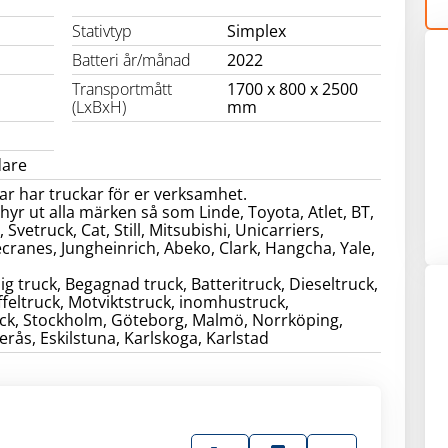
Stativtyp
Simplex
Batteri år/månad
2022
Transportmått
1700 x 800 x 2500
(LxBxH)
mm
dare
r har truckar för er verksamhet.
 hyr ut alla märken så som Linde, Toyota, Atlet, BT,
Svetruck, Cat, Still, Mitsubishi, Unicarriers,
cranes, Jungheinrich, Abeko, Clark, Hangcha, Yale,
lig truck, Begagnad truck, Batteritruck, Dieseltruck,
ffeltruck, Motviktstruck, inomhustruck,
k, Stockholm, Göteborg, Malmö, Norrköping,
erås, Eskilstuna, Karlskoga, Karlstad