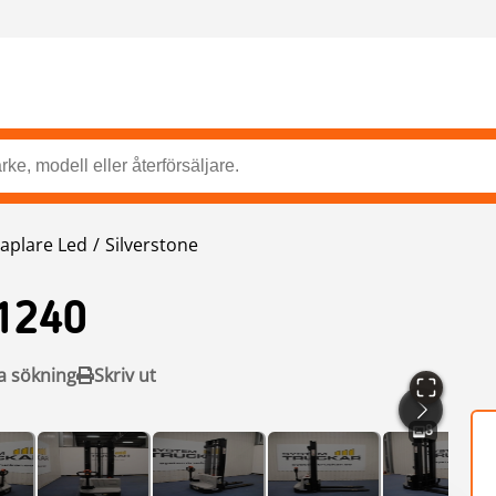
taplare Led
Silverstone
1240
a sökning
Skriv ut
8