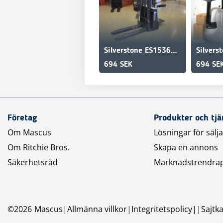
Silverstone ES1536P 1500 kg 3600 mm KAMPANJ
694 SEK
694 SE
Företag
Produkter och tjä
Om Mascus
Lösningar för sälj
Om Ritchie Bros.
Skapa en annons
Säkerhetsråd
Marknadstrendra
©
2026
Mascus
Allmänna villkor
Integritetspolicy
Sajtk