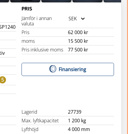
PRIS
Jämför i annan
SEK
valuta
ESP1240
Pris
62 000 kr
moms
15 500 kr
Pris inklusive moms
77 500 kr
tiv
Finansiering
5
Lagerid
27739
Max. lyftkapacitet
1 200 kg
Lyfthöjd
4 000 mm