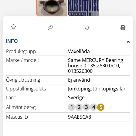
INFO
Produktgrupp
Växellåda
Märke / modell
Same MERCURY Bearing
house 0.135.2630.0/10,
013526300
Övrig utrustning
Ej använd
Uppställningsplats
Jönköping, Jönköpings län
Land
Sverige
Allmänt betyg
1
2
3
4
5
Mascus ID
9AAE5CA8