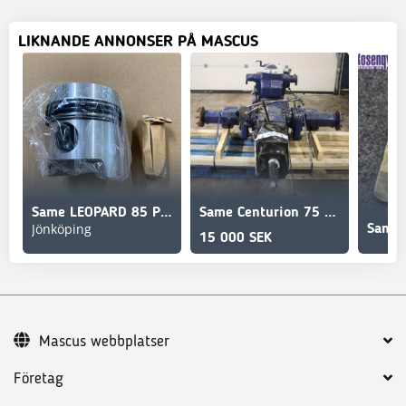
LIKNANDE ANNONSER PÅ MASCUS
Same LEOPARD 85 Piston 0.044.0060.6/10, 004400606
Same Centurion 75 DT
Jönköping
15 000 SEK
Mascus webbplatser
Företag