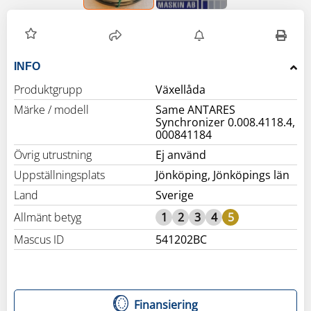
INFO
Produktgrupp
Växellåda
Märke / modell
Same ANTARES
Synchronizer 0.008.4118.4,
000841184
Övrig utrustning
Ej använd
Uppställningsplats
Jönköping, Jönköpings län
Land
Sverige
Allmänt betyg
1
2
3
4
5
Mascus ID
541202BC
Finansiering