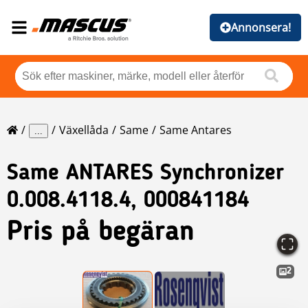
Annonsera!
Växellåda
Same
Same Antares
...
Same
ANTARES Synchronizer
0.008.4118.4, 000841184
Pris på begäran
2