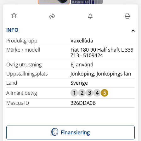
INFO
Produktgrupp
Växellåda
Märke / modell
Fiat 180-90 Half shaft L 339
Z13 - 5109424
Övrig utrustning
Ej använd
Uppställningsplats
Jönköping, Jönköpings län
Land
Sverige
Allmänt betyg
1
2
3
4
5
Mascus ID
326DDA0B
Finansiering