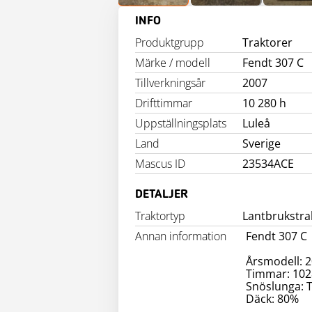
INFO
Produktgrupp
Traktorer
Märke / modell
Fendt 307 C
Tillverkningsår
2007
Drifttimmar
10 280 h
Uppställningsplats
Luleå
Land
Sverige
Mascus ID
23534ACE
DETALJER
Traktortyp
Lantbrukstra
Annan information
Fendt 307 C
Årsmodell: 
Timmar: 102
Snöslunga: 
Däck: 80%