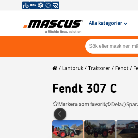
Alla kategorier
Lantbruk
Traktorer
Fendt
F
Fendt
307 C
Markera som favorit
Dela
Spar