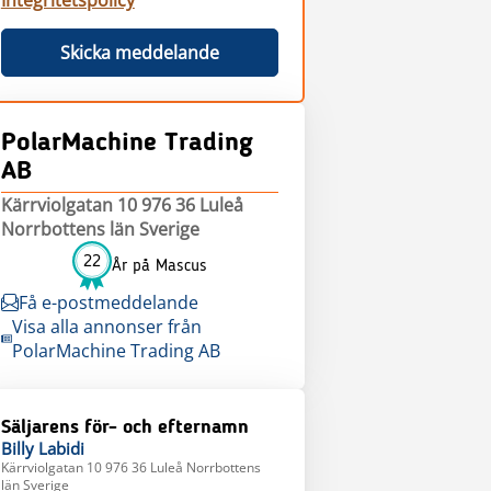
Integritetspolicy
Skicka meddelande
PolarMachine Trading
AB
Kärrviolgatan 10 976 36 Luleå
Norrbottens län Sverige
22
År på Mascus
Få e-postmeddelande
Visa alla annonser från
PolarMachine Trading AB
Säljarens för- och efternamn
Billy
Labidi
Kärrviolgatan 10 976 36 Luleå Norrbottens
län Sverige