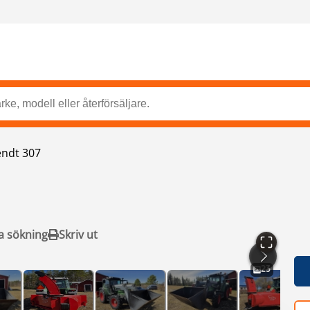
endt 307
a sökning
Skriv ut
23