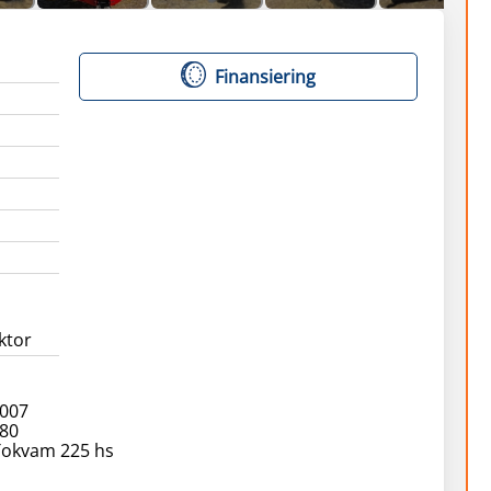
Finansiering
ktor
2007
80
Tokvam 225 hs