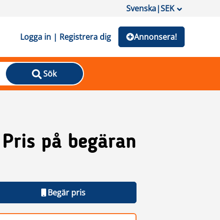
Svenska
|
SEK
Logga in | Registrera dig
Annonsera!
Sök
Pris på begäran
Begär pris