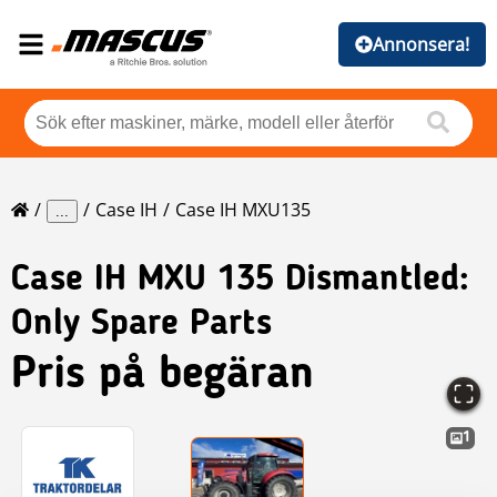
Annonsera!
Case IH
Case IH MXU135
...
Case IH
MXU 135 Dismantled:
Only Spare Parts
Pris på begäran
1