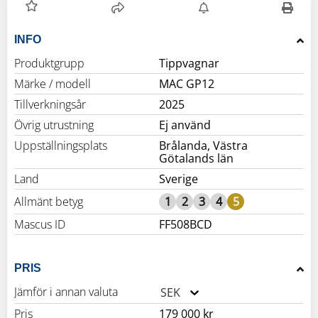
INFO
Produktgrupp
Tippvagnar
Märke / modell
MAC GP12
Tillverkningsår
2025
Övrig utrustning
Ej använd
Uppställningsplats
Brålanda, Västra
Götalands län
Land
Sverige
Allmänt betyg
1
2
3
4
5
Mascus ID
FF508BCD
PRIS
Jämför i annan valuta
SEK
Pris
179 000 kr