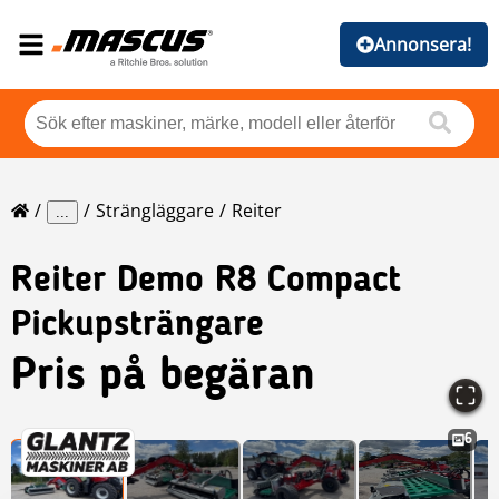
Annonsera!
Strängläggare
Reiter
...
Reiter
Demo R8 Compact
Pickupsträngare
Pris på begäran
6